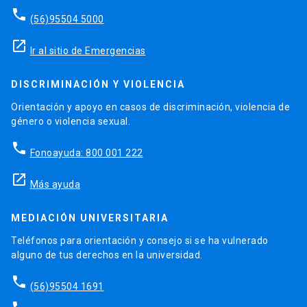
phone
(56)95504 5000
launch
Ir al sitio de Emergencias
DISCRIMINACIÓN Y VIOLENCIA
Orientación y apoyo en casos de discriminación, violencia de
género o violencia sexual.
phone
Fonoayuda: 800 001 222
launch
Más ayuda
MEDIACIÓN UNIVERSITARIA
Teléfonos para orientación y consejo si se ha vulnerado
alguno de tus derechos en la universidad.
phone
(56)95504 1691