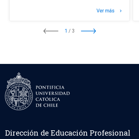
Ver más
keyboard_arrow_right
1
/
3
Dirección de Educación Profesional