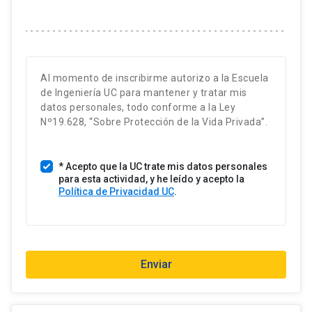
s
t
a
d
o
Al momento de inscribirme autorizo a la Escuela
s
de Ingeniería UC para mantener y tratar mis
U
datos personales, todo conforme a la Ley
n
Nº19.628, “Sobre Protección de la Vida Privada”.
i
d
* Acepto que la UC trate mis datos personales
o
para esta actividad, y he leído y acepto la
s
Política de Privacidad UC
.
+
1
Enviar