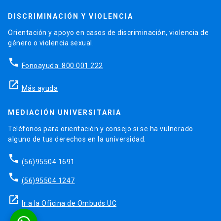
DISCRIMINACIÓN Y VIOLENCIA
Orientación y apoyo en casos de discriminación, violencia de
género o violencia sexual.
phone
Fonoayuda: 800 001 222
launch
Más ayuda
MEDIACIÓN UNIVERSITARIA
Teléfonos para orientación y consejo si se ha vulnerado
alguno de tus derechos en la universidad.
phone
(56)95504 1691
phone
(56)95504 1247
launch
Ir a la Oficina de Ombuds UC