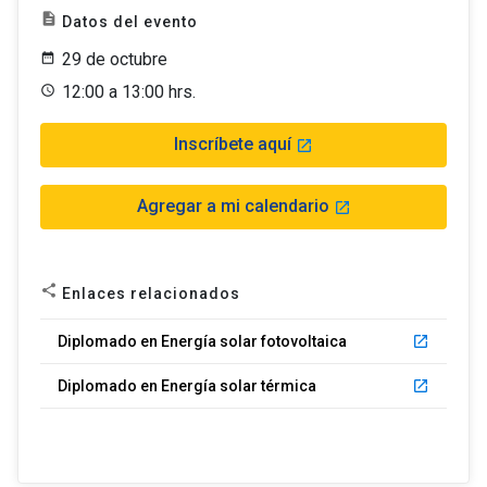
description
Datos del evento
29 de octubre
12:00 a 13:00 hrs.
Inscríbete aquí
launch
Agregar a mi calendario
launch
share
Enlaces relacionados
Diplomado en Energía solar fotovoltaica
launch
Diplomado en Energía solar térmica
launch