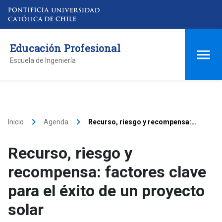
Educación Profesional
Escuela de Ingeniería
keyboard_arrow_right
keyboard_arrow_right
Inicio
Agenda
Recurso, riesgo y recompensa:
factores clave para el éxito de un
proyecto solar
Recurso, riesgo y
recompensa: factores clave
para el éxito de un proyecto
solar