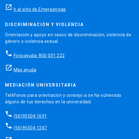
launch
Ir al sitio de Emergencias
DISCRIMINACIÓN Y VIOLENCIA
Orientación y apoyo en casos de discriminación, violencia de
género o violencia sexual.
phone
Fonoayuda: 800 001 222
launch
Más ayuda
MEDIACIÓN UNIVERSITARIA
Teléfonos para orientación y consejo si se ha vulnerado
alguno de tus derechos en la universidad.
phone
(56)95504 1691
phone
(56)95504 1247