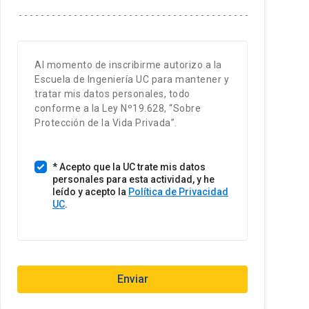
t
a
d
o
Al momento de inscribirme autorizo a la
s
Escuela de Ingeniería UC para mantener y
U
tratar mis datos personales, todo
n
conforme a la Ley Nº19.628, “Sobre
i
Protección de la Vida Privada”.
d
o
* Acepto que la UC trate mis datos
s
personales para esta actividad, y he
+
leído y acepto la
Política de Privacidad
1
UC
.
Enviar