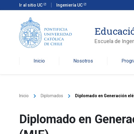
Ir al sitio UC
Ingeniería UC
Educació
Escuela de Ingen
Inicio
Nosotros
Prog
keyboard_arrow_right
keyboard_arrow_right
Inicio
Diplomados
Diplomado en Generación eléc
Diplomado en Generac