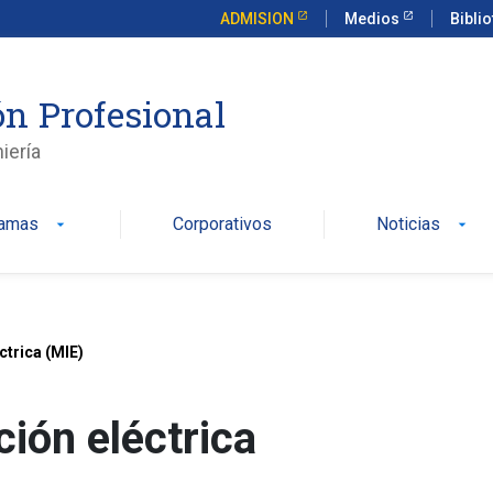
ADMISION
Medios
Bibli
n Profesional
iería
ramas
Corporativos
Noticias
arrow_drop_down
arrow_drop_down
trica (MIE)
ión eléctrica