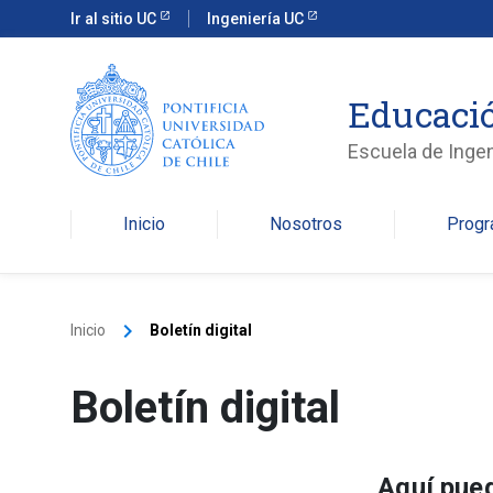
Ir al sitio UC
Ingeniería UC
Educació
Escuela de Ingen
Inicio
Nosotros
Prog
keyboard_arrow_right
Inicio
Boletín digital
Boletín digital
Aquí pued