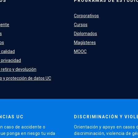
OS
PROGRAMAS DE ESTUDI
Corporativos
cente
Cursos
s
Diplomados
os
Magísteres
 calidad
MOOC
e privacidad
 retiro y devolución
o y protección de datos UC
NCIAS UC
DISCRIMINACIÓN Y VIOL
n caso de accidente o
Orientación y apoyo en casos 
que ponga en riesgo tu vida
discriminación, violencia de g