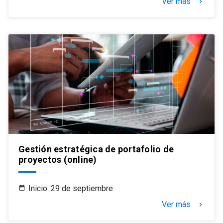
Ver más
keyboard_arrow_right
Gestión estratégica de portafolio de
proyectos (online)
Inicio: 29 de septiembre
Ver más
keyboard_arrow_right