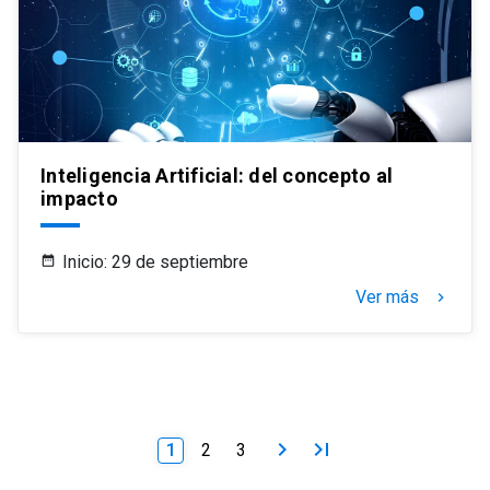
Inteligencia Artificial: del concepto al
impacto
Inicio: 29 de septiembre
Ver más
keyboard_arrow_right
keyboard_arrow_right
last_page
1
2
3