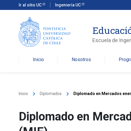
Ir al sitio UC
Ingeniería UC
Educació
Escuela de Ingen
Inicio
Nosotros
Prog
keyboard_arrow_right
keyboard_arrow_right
Inicio
Diplomados
Diplomado en Mercados ener
Diplomado en Mercad