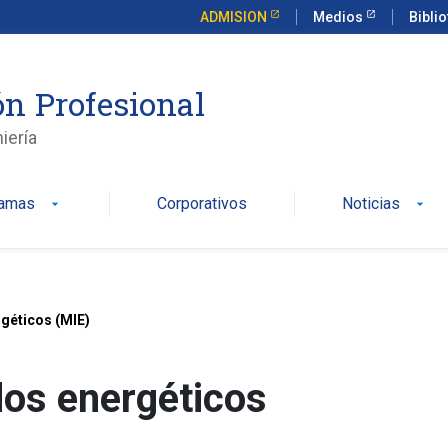
ADMISION
Medios
Bibli
n Profesional
iería
ramas
Corporativos
Noticias
arrow_drop_down
arrow_drop_down
géticos (MIE)
os energéticos