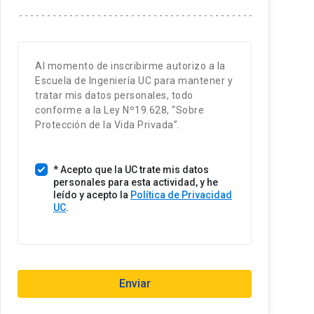
t
a
d
o
Al momento de inscribirme autorizo a la
s
Escuela de Ingeniería UC para mantener y
U
tratar mis datos personales, todo
n
conforme a la Ley Nº19.628, “Sobre
i
Protección de la Vida Privada”.
d
o
* Acepto que la UC trate mis datos
s
personales para esta actividad, y he
+
leído y acepto la
Política de Privacidad
1
UC
.
Enviar