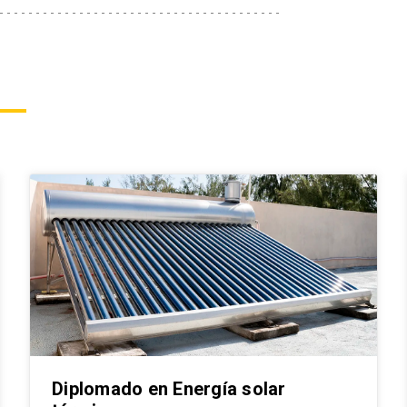
Aimone
Profesor Asociado
Adjunto, Escuela de
Ingeniería UC. Creador
y exjefe de programa
del Magíster en
Ingeniería de la Energía
(MIE) y de varios
diplomados
articulables en energía
Diplomado en Energía solar