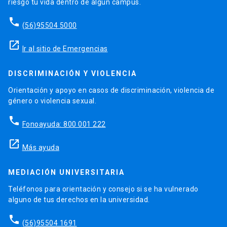
riesgo tu vida dentro de algún campus.
phone
(56)95504 5000
launch
Ir al sitio de Emergencias
DISCRIMINACIÓN Y VIOLENCIA
Orientación y apoyo en casos de discriminación, violencia de
género o violencia sexual.
phone
Fonoayuda: 800 001 222
launch
Más ayuda
MEDIACIÓN UNIVERSITARIA
Teléfonos para orientación y consejo si se ha vulnerado
alguno de tus derechos en la universidad.
phone
(56)95504 1691