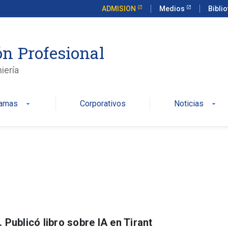
ADMISION
Medios
Bibli
n Profesional
iería
ramas
Corporativos
Noticias
arrow_drop_down
arrow_drop_down
 Publicó libro sobre IA en Tirant