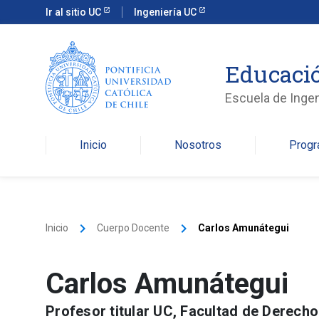
Ir al sitio UC
Ingeniería UC
Educació
Escuela de Ingen
Inicio
Nosotros
Prog
keyboard_arrow_right
keyboard_arrow_right
Inicio
Cuerpo Docente
Carlos Amunátegui
Carlos Amunátegui
Profesor titular UC, Facultad de Derecho.