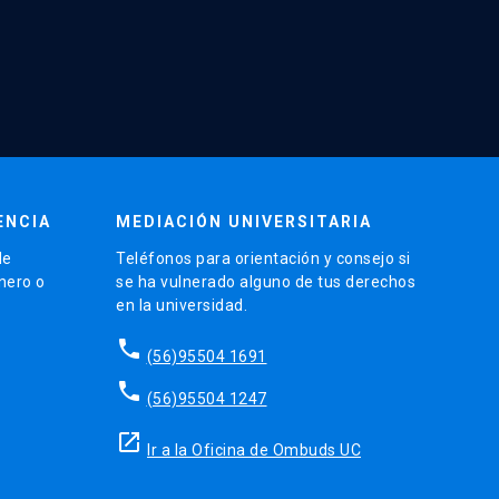
ENCIA
MEDIACIÓN UNIVERSITARIA
de
Teléfonos para orientación y consejo si
énero o
se ha vulnerado alguno de tus derechos
en la universidad.
phone
(56)95504 1691
phone
(56)95504 1247
launch
Ir a la Oficina de Ombuds UC