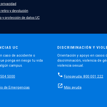
e privacidad
 retiro y devolución
o y protección de datos UC
NCIAS UC
DISCRIMINACIÓN Y VIOL
n caso de accidente o
Orientación y apoyo en casos 
que ponga en riesgo tu vida
discriminación, violencia de g
 algún campus.
violencia sexual.
phone
5504 5000
Fonoayuda: 800 001 222
launch
sitio de Emergencias
Más ayuda