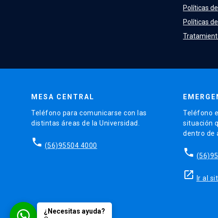
Políticas d
Políticas de
Tratamient
MESA CENTRAL
EMERGE
Teléfono para comunicarse con las
Teléfono e
distintas áreas de la Universidad.
situación 
dentro de
phone
(56)95504 4000
phone
(56)9
launch
Ir al 
¿Necesitas ayuda?