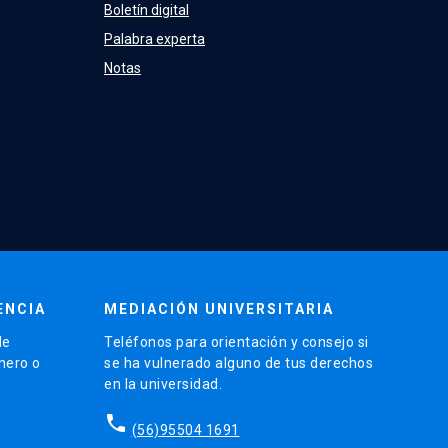
Boletín digital
Palabra experta
Notas
ENCIA
MEDIACIÓN UNIVERSITARIA
de
Teléfonos para orientación y consejo si
énero o
se ha vulnerado alguno de tus derechos
en la universidad.
phone
(56)95504 1691