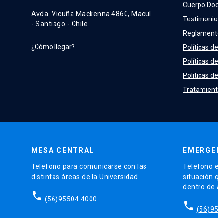
Cuerpo Do
Avda. Vicuña Mackenna 4860, Macul
Testimonio
- Santiago - Chile
Reglament
¿Cómo llegar?
Políticas de
Políticas d
Políticas de
Tratamient
MESA CENTRAL
EMERGE
Teléfono para comunicarse con las
Teléfono e
distintas áreas de la Universidad.
situación 
dentro de
phone
(56)95504 4000
phone
(56)9