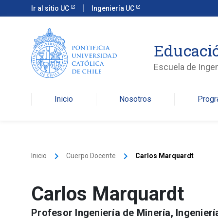
Ir al sitio UC
Ingeniería UC
Educació
Escuela de Ingen
Inicio
Nosotros
Prog
keyboard_arrow_right
keyboard_arrow_right
Inicio
Cuerpo Docente
Carlos Marquardt
Carlos Marquardt
Profesor Ingeniería de Minería, Ingenierí