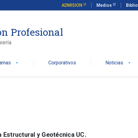
ADMISION
Medios
Bibli
n Profesional
iería
ramas
Corporativos
Noticias
arrow_drop_down
arrow_drop_down
a Estructural y Geotécnica UC.