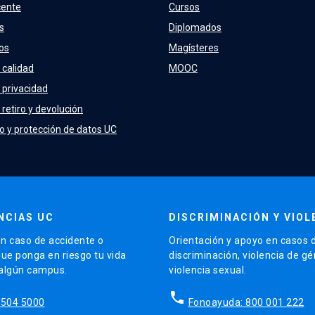
cente
Cursos
s
Diplomados
os
Magísteres
 calidad
MOOC
e privacidad
 retiro y devolución
o y protección de datos UC
NCIAS UC
DISCRIMINACIÓN Y VIOL
n caso de accidente o
Orientación y apoyo en casos 
que ponga en riesgo tu vida
discriminación, violencia de g
 algún campus.
violencia sexual.
phone
5504 5000
Fonoayuda: 800 001 222