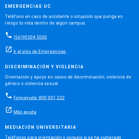
EMERGENCIAS UC
Teléfono en caso de accidente o situación que ponga en
riesgo tu vida dentro de algún campus.
phone
(56)95504 5000
launch
Ir al sitio de Emergencias
DISCRIMINACIÓN Y VIOLENCIA
Orientación y apoyo en casos de discriminación, violencia de
género o violencia sexual.
phone
Fonoayuda: 800 001 222
launch
Más ayuda
MEDIACIÓN UNIVERSITARIA
Teléfonos para orientación y consejo si se ha vulnerado