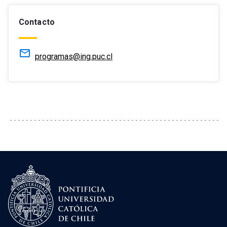
Contacto
mail_outline
programas@ing.puc.cl