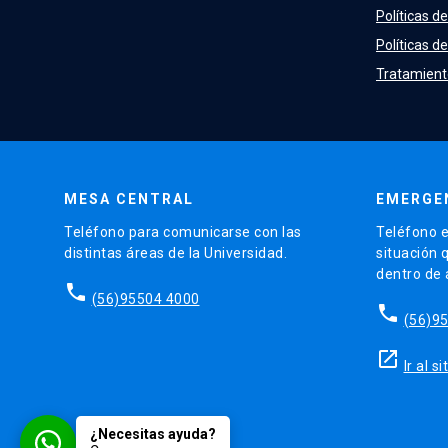
Políticas d
Políticas de
Tratamient
MESA CENTRAL
EMERGE
Teléfono para comunicarse con las
Teléfono e
distintas áreas de la Universidad.
situación 
dentro de
phone
(56)95504 4000
phone
(56)9
launch
Ir al 
¿Necesitas ayuda?