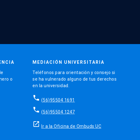
ENCIA
MEDIACIÓN UNIVERSITARIA
de
Teléfonos para orientación y consejo si
énero o
se ha vulnerado alguno de tus derechos
en la universidad.
phone
(56)95504 1691
phone
(56)95504 1247
launch
Ir a la Oficina de Ombuds UC