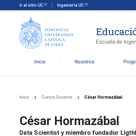
Ir al sitio UC
Ingeniería UC
Educació
Escuela de Ingen
Inicio
Nosotros
Prog
keyboard_arrow_right
keyboard_arrow_right
Inicio
Cuerpo Docente
César Hormazábal
César Hormazábal
Data Scientist y miembro fundador Ligth