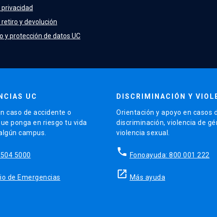
e privacidad
 retiro y devolución
o y protección de datos UC
NCIAS UC
DISCRIMINACIÓN Y VIOL
n caso de accidente o
Orientación y apoyo en casos 
que ponga en riesgo tu vida
discriminación, violencia de g
 algún campus.
violencia sexual.
phone
5504 5000
Fonoayuda: 800 001 222
launch
sitio de Emergencias
Más ayuda