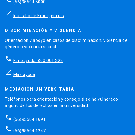
(56)95504 5000
launch
Ir al sitio de Emergencias
DISCRIMINACIÓN Y VIOLENCIA
Orientación y apoyo en casos de discriminación, violencia de
género o violencia sexual.
phone
Fonoayuda: 800 001 222
launch
Más ayuda
MEDIACIÓN UNIVERSITARIA
Teléfonos para orientación y consejo si se ha vulnerado
alguno de tus derechos en la universidad.
phone
(56)95504 1691
phone
(56)95504 1247