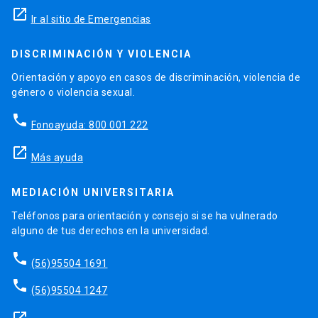
launch
Ir al sitio de Emergencias
DISCRIMINACIÓN Y VIOLENCIA
Orientación y apoyo en casos de discriminación, violencia de
género o violencia sexual.
phone
Fonoayuda: 800 001 222
launch
Más ayuda
MEDIACIÓN UNIVERSITARIA
Teléfonos para orientación y consejo si se ha vulnerado
alguno de tus derechos en la universidad.
phone
(56)95504 1691
phone
(56)95504 1247
launch