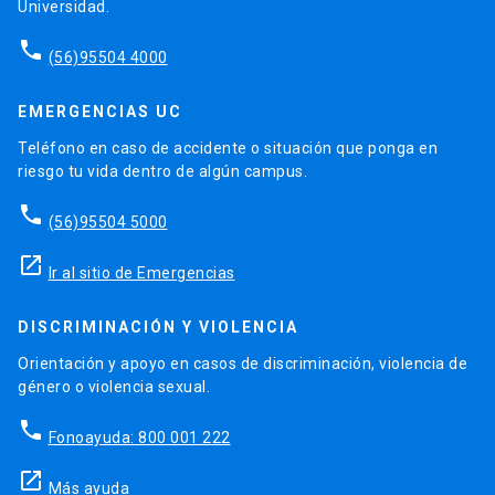
Universidad.
phone
(56)95504 4000
EMERGENCIAS UC
Teléfono en caso de accidente o situación que ponga en
riesgo tu vida dentro de algún campus.
phone
(56)95504 5000
launch
Ir al sitio de Emergencias
DISCRIMINACIÓN Y VIOLENCIA
Orientación y apoyo en casos de discriminación, violencia de
género o violencia sexual.
phone
Fonoayuda: 800 001 222
launch
Más ayuda