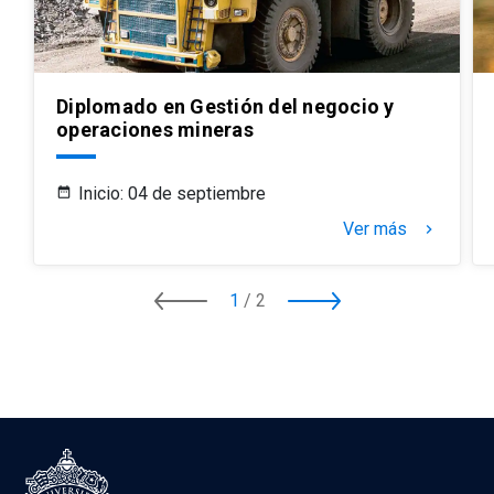
Diplomado en Gestión del negocio y
operaciones mineras
Inicio: 04 de septiembre
Ver más
keyboard_arrow_right
1
/
2