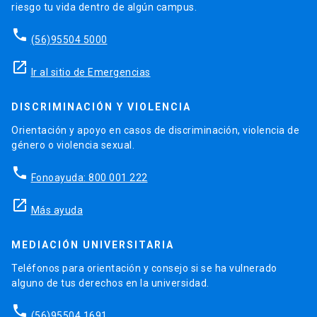
riesgo tu vida dentro de algún campus.
phone
(56)95504 5000
launch
Ir al sitio de Emergencias
DISCRIMINACIÓN Y VIOLENCIA
Orientación y apoyo en casos de discriminación, violencia de
género o violencia sexual.
phone
Fonoayuda: 800 001 222
launch
Más ayuda
MEDIACIÓN UNIVERSITARIA
Teléfonos para orientación y consejo si se ha vulnerado
alguno de tus derechos en la universidad.
phone
(56)95504 1691