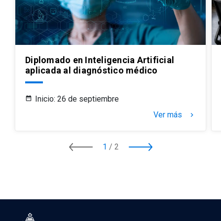
Diplomado en Inteligencia Artificial
aplicada al diagnóstico médico
Inicio: 26 de septiembre
Ver más
keyboard_arrow_right
1
/
2