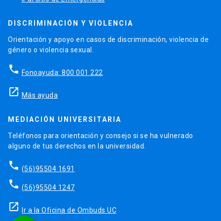
DISCRIMINACIÓN Y VIOLENCIA
Orientación y apoyo en casos de discriminación, violencia de
género o violencia sexual.
phone
Fonoayuda: 800 001 222
launch
Más ayuda
MEDIACIÓN UNIVERSITARIA
Teléfonos para orientación y consejo si se ha vulnerado
alguno de tus derechos en la universidad.
phone
(56)95504 1691
phone
(56)95504 1247
launch
Ir a la Oficina de Ombuds UC