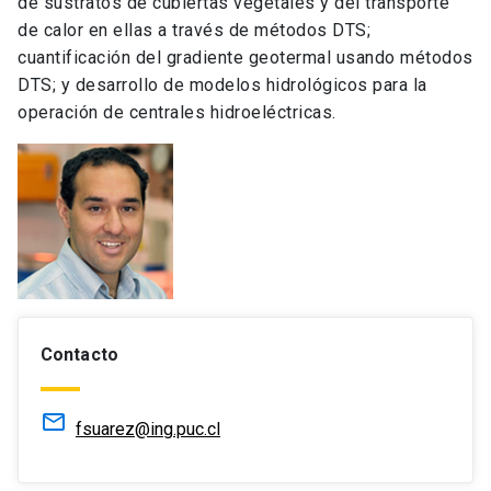
de sustratos de cubiertas vegetales y del transporte
de calor en ellas a través de métodos DTS;
cuantificación del gradiente geotermal usando métodos
DTS; y desarrollo de modelos hidrológicos para la
operación de centrales hidroeléctricas.
Contacto
mail_outline
fsuarez@ing.puc.cl