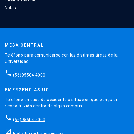
Notas
MESA CENTRAL
Teléfono para comunicarse con las distintas áreas de la
Universidad.
phone
(56)95504 4000
EMERGENCIAS UC
Teléfono en caso de accidente o situación que ponga en
riesgo tu vida dentro de algún campus.
phone
(56)95504 5000
launch
Ir al sitio de Emergencias