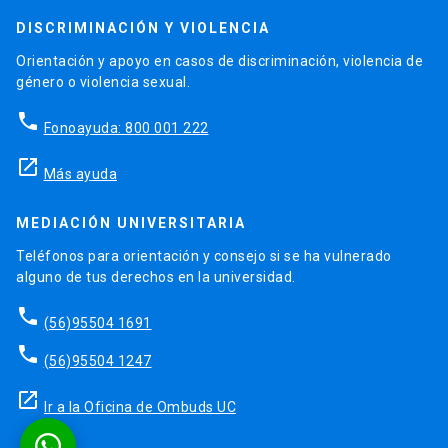
DISCRIMINACIÓN Y VIOLENCIA
Orientación y apoyo en casos de discriminación, violencia de
género o violencia sexual.
phone
Fonoayuda: 800 001 222
launch
Más ayuda
MEDIACIÓN UNIVERSITARIA
Teléfonos para orientación y consejo si se ha vulnerado
alguno de tus derechos en la universidad.
phone
(56)95504 1691
phone
(56)95504 1247
launch
Ir a la Oficina de Ombuds UC