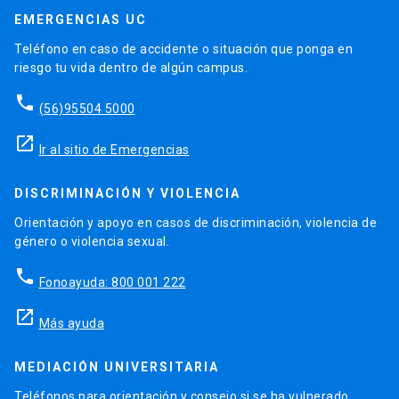
EMERGENCIAS UC
Teléfono en caso de accidente o situación que ponga en
riesgo tu vida dentro de algún campus.
phone
(56)95504 5000
launch
Ir al sitio de Emergencias
DISCRIMINACIÓN Y VIOLENCIA
Orientación y apoyo en casos de discriminación, violencia de
género o violencia sexual.
phone
Fonoayuda: 800 001 222
launch
Más ayuda
MEDIACIÓN UNIVERSITARIA
Teléfonos para orientación y consejo si se ha vulnerado