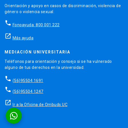
Orientación y apoyo en casos de discriminación, violencia de
género o violencia sexual.
phone
Fonoayuda: 800 001 222
launch
Más ayuda
MEDIACIÓN UNIVERSITARIA
Teléfonos para orientación y consejo si se ha vulnerado
alguno de tus derechos en la universidad.
phone
(56)95504 1691
phone
(56)95504 1247
launch
Ir a la Oficina de Ombuds UC