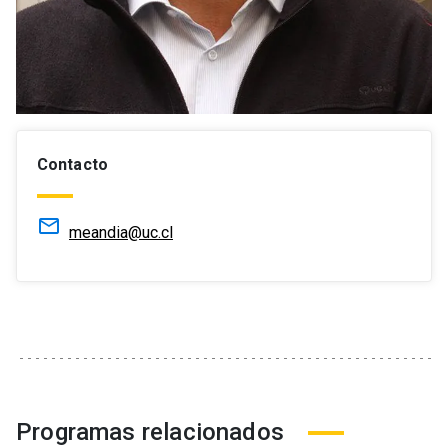
Contacto
mail_outline
meandia@uc.cl
Programas relacionados