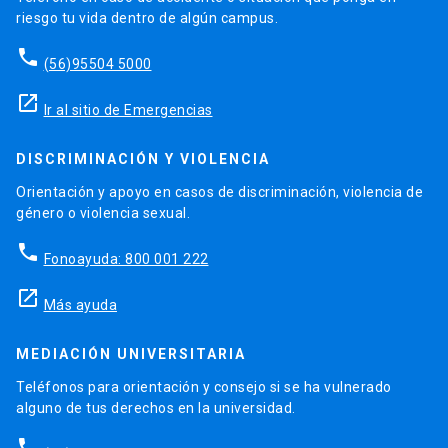
riesgo tu vida dentro de algún campus.
phone
(56)95504 5000
launch
Ir al sitio de Emergencias
DISCRIMINACIÓN Y VIOLENCIA
Orientación y apoyo en casos de discriminación, violencia de
género o violencia sexual.
phone
Fonoayuda: 800 001 222
launch
Más ayuda
MEDIACIÓN UNIVERSITARIA
Teléfonos para orientación y consejo si se ha vulnerado
alguno de tus derechos en la universidad.
phone