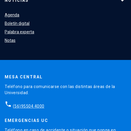
NOTICIAS
Agenda
Boletín digital
Palabra experta
Notas
MESA CENTRAL
Teléfono para comunicarse con las distintas áreas de la
Universidad.
phone
(56)95504 4000
EMERGENCIAS UC
Teléfono en caso de accidente o situación que ponga en