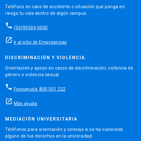
Teléfono en caso de accidente o situación que ponga en
riesgo tu vida dentro de algún campus.
phone
(56)95504 5000
launch
Ir al sitio de Emergencias
DISCRIMINACIÓN Y VIOLENCIA
Orientación y apoyo en casos de discriminación, violencia de
género o violencia sexual.
phone
Fonoayuda: 800 001 222
launch
Más ayuda
MEDIACIÓN UNIVERSITARIA
Teléfonos para orientación y consejo si se ha vulnerado
alguno de tus derechos en la universidad.