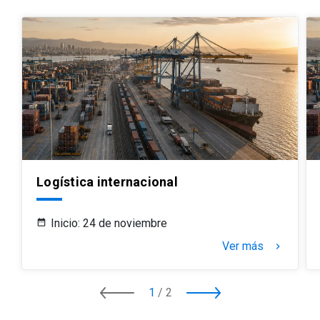
Logística internacional
Inicio: 24 de noviembre
Ver más
keyboard_arrow_right
1
/
2