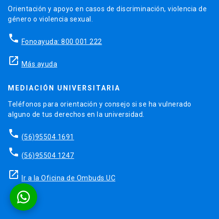
Orientación y apoyo en casos de discriminación, violencia de
género o violencia sexual.
phone
Fonoayuda: 800 001 222
launch
Más ayuda
MEDIACIÓN UNIVERSITARIA
Teléfonos para orientación y consejo si se ha vulnerado
alguno de tus derechos en la universidad.
phone
(56)95504 1691
phone
(56)95504 1247
launch
Ir a la Oficina de Ombuds UC