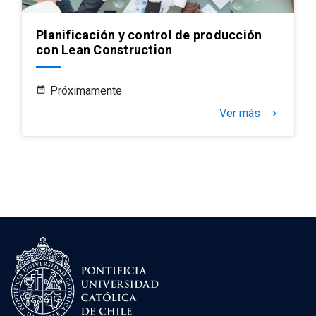
Planificación y control de producción
con Lean Construction
Próximamente
Ver más
keyboard_arrow_right