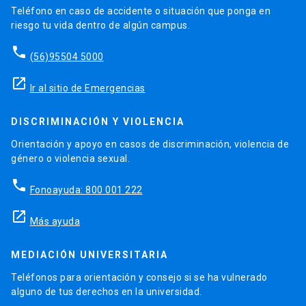
Teléfono en caso de accidente o situación que ponga en
riesgo tu vida dentro de algún campus.
phone
(56)95504 5000
launch
Ir al sitio de Emergencias
DISCRIMINACIÓN Y VIOLENCIA
Orientación y apoyo en casos de discriminación, violencia de
género o violencia sexual.
phone
Fonoayuda: 800 001 222
launch
Más ayuda
MEDIACIÓN UNIVERSITARIA
Teléfonos para orientación y consejo si se ha vulnerado
alguno de tus derechos en la universidad.