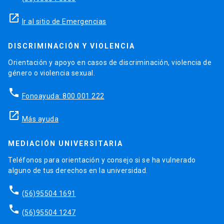
launch
Ir al sitio de Emergencias
DISCRIMINACIÓN Y VIOLENCIA
Orientación y apoyo en casos de discriminación, violencia de
género o violencia sexual.
phone
Fonoayuda: 800 001 222
launch
Más ayuda
MEDIACIÓN UNIVERSITARIA
Teléfonos para orientación y consejo si se ha vulnerado
alguno de tus derechos en la universidad.
phone
(56)95504 1691
phone
(56)95504 1247