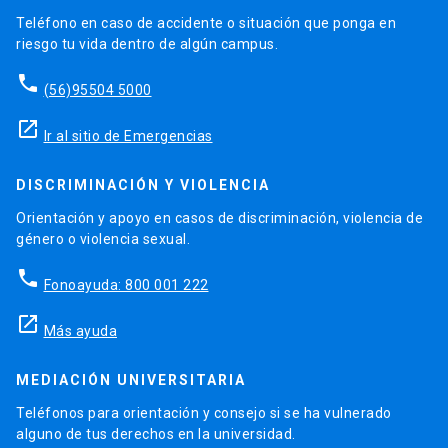
Teléfono en caso de accidente o situación que ponga en
riesgo tu vida dentro de algún campus.
phone
(56)95504 5000
launch
Ir al sitio de Emergencias
DISCRIMINACIÓN Y VIOLENCIA
Orientación y apoyo en casos de discriminación, violencia de
género o violencia sexual.
phone
Fonoayuda: 800 001 222
launch
Más ayuda
MEDIACIÓN UNIVERSITARIA
Teléfonos para orientación y consejo si se ha vulnerado
alguno de tus derechos en la universidad.