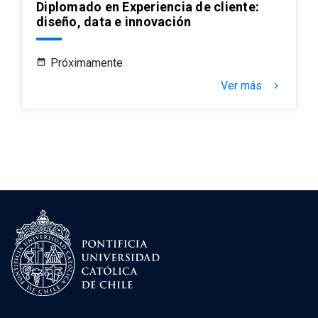
Diplomado en Experiencia de cliente:
diseño, data e innovación
Próximamente
Ver más
keyboard_arrow_right