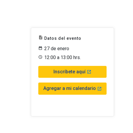
description
Datos del evento
27 de enero
12:00 a 13:00 hrs.
Inscríbete aquí
launch
Agregar a mi calendario
launch