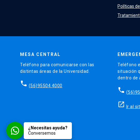
Políticas de
Tratamient
MESA CENTRAL
EMERGE
Teléfono para comunicarse con las
Teléfono e
distintas áreas de la Universidad.
situación 
dentro de
phone
(56)95504 4000
phone
(56)9
launch
Ir al 
¿Necesitas ayuda?
Conversemos