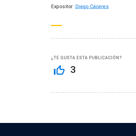
Expositor:
Diego Cáceres
¿TE GUSTA ESTA PUBLICACIÓN?
3
thumb_up_off_alt