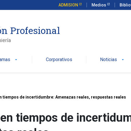
ADMISION
Medios
Bibli
n Profesional
iería
ramas
Corporativos
Noticias
arrow_drop_down
arrow_drop_down
n tiempos de incertidumbre: Amenazas reales, respuestas reales
 en tiempos de incertid