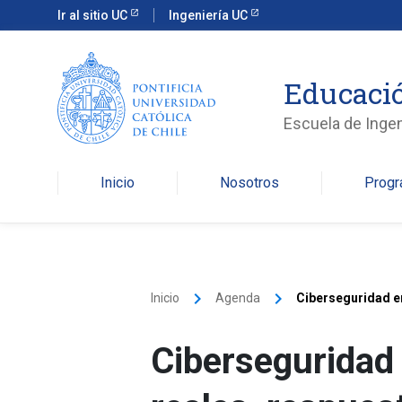
Ir al sitio UC
Ingeniería UC
Educació
Escuela de Ingen
Inicio
Nosotros
Prog
keyboard_arrow_right
keyboard_arrow_right
Inicio
Agenda
Ciberseguridad e
Ciberseguridad