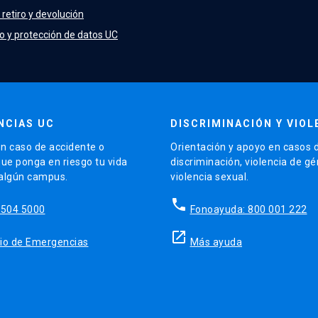
 retiro y devolución
o y protección de datos UC
NCIAS UC
DISCRIMINACIÓN Y VIOL
n caso de accidente o
Orientación y apoyo en casos 
que ponga en riesgo tu vida
discriminación, violencia de g
 algún campus.
violencia sexual.
phone
5504 5000
Fonoayuda: 800 001 222
launch
sitio de Emergencias
Más ayuda