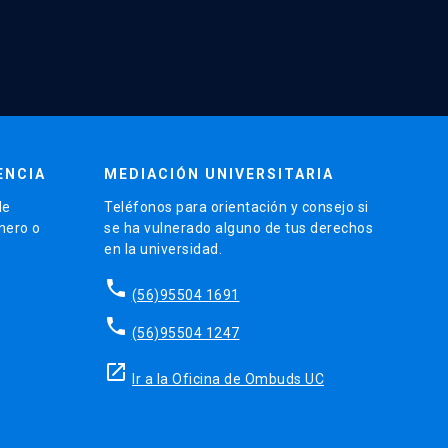
ENCIA
MEDIACIÓN UNIVERSITARIA
de
Teléfonos para orientación y consejo si
énero o
se ha vulnerado alguno de tus derechos
en la universidad.
phone
(56)95504 1691
phone
(56)95504 1247
launch
Ir a la Oficina de Ombuds UC