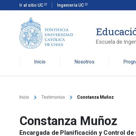
Ir al sitio UC
Ingeniería UC
Educació
Escuela de Ingen
Inicio
Nosotros
Prog
keyboard_arrow_right
keyboard_arrow_right
Inicio
Testimonios
Constanza Muñoz
Constanza Muñoz
Encargada de Planificación y Control de 