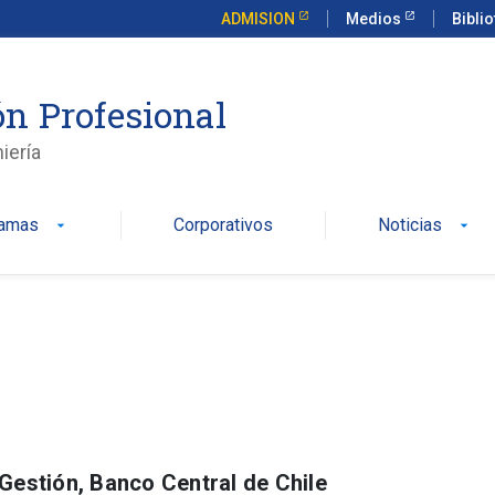
ADMISION
Medios
Bibli
n Profesional
iería
ramas
Corporativos
Noticias
arrow_drop_down
arrow_drop_down
Gestión, Banco Central de Chile