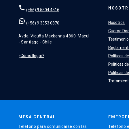
NOSOTR
(+56) 9 5504 4516
Nosotros
(+56) 9 3353 0870
Cuerpo Do
Avda. Vicuña Mackenna 4860, Macul
Testimonio
- Santiago - Chile
Reglament
¿Cómo llegar?
Políticas de
Políticas d
Políticas de
Tratamient
MESA CENTRAL
EMERGE
Teléfono para comunicarse con las
Teléfono e