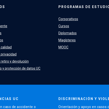
OS
PROGRAMAS DE ESTUDI
Corporativos
cente
Cursos
s
Diplomados
os
Magísteres
 calidad
MOOC
e privacidad
 retiro y devolución
o y protección de datos UC
NCIAS UC
DISCRIMINACIÓN Y VIOL
n caso de accidente o
Orientación y apoyo en casos 