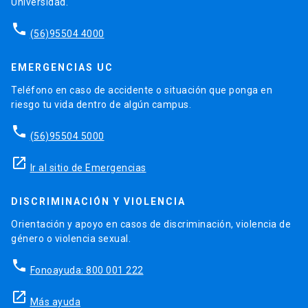
Universidad.
phone
(56)95504 4000
EMERGENCIAS UC
Teléfono en caso de accidente o situación que ponga en
riesgo tu vida dentro de algún campus.
phone
(56)95504 5000
launch
Ir al sitio de Emergencias
DISCRIMINACIÓN Y VIOLENCIA
Orientación y apoyo en casos de discriminación, violencia de
género o violencia sexual.
phone
Fonoayuda: 800 001 222
launch
Más ayuda