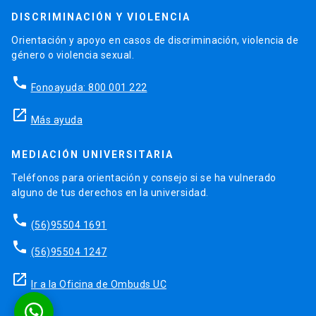
DISCRIMINACIÓN Y VIOLENCIA
Orientación y apoyo en casos de discriminación, violencia de
género o violencia sexual.
phone
Fonoayuda: 800 001 222
launch
Más ayuda
MEDIACIÓN UNIVERSITARIA
Teléfonos para orientación y consejo si se ha vulnerado
alguno de tus derechos en la universidad.
phone
(56)95504 1691
phone
(56)95504 1247
launch
Ir a la Oficina de Ombuds UC