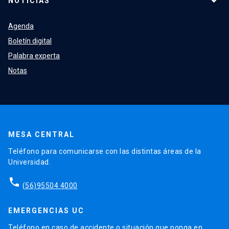
NOTICIAS
Agenda
Boletín digital
Palabra experta
Notas
MESA CENTRAL
Teléfono para comunicarse con las distintas áreas de la
Universidad.
phone
(56)95504 4000
EMERGENCIAS UC
Teléfono en caso de accidente o situación que ponga en