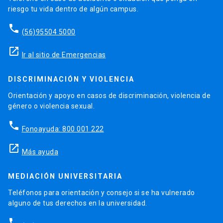
riesgo tu vida dentro de algún campus.
phone
(56)95504 5000
launch
Ir al sitio de Emergencias
DISCRIMINACIÓN Y VIOLENCIA
Orientación y apoyo en casos de discriminación, violencia de
género o violencia sexual.
phone
Fonoayuda: 800 001 222
launch
Más ayuda
MEDIACIÓN UNIVERSITARIA
Teléfonos para orientación y consejo si se ha vulnerado
alguno de tus derechos en la universidad.
phone