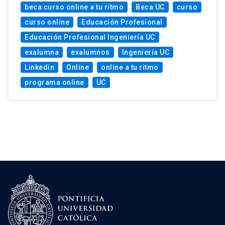
beca curso online a tu ritmo
Beca UC
curso
curso online
Educación Profesional
Educación Profesional Ingeniería UC
exalumna
exalumnos
Ingeniería UC
Linkedin
Online
online a tu ritmo
programa online
UC