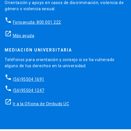
Orientación y apoyo en casos de discriminación, violencia de
género o violencia sexual.
phone
Fonoayuda: 800 001 222
launch
Más ayuda
MEDIACIÓN UNIVERSITARIA
Teléfonos para orientación y consejo si se ha vulnerado
alguno de tus derechos en la universidad.
phone
(56)95504 1691
phone
(56)95504 1247
launch
Ir a la Oficina de Ombuds UC