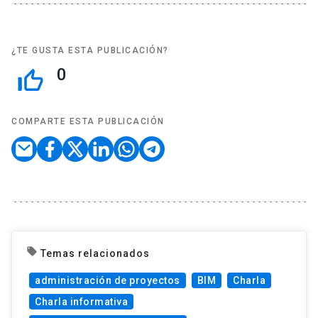
¿TE GUSTA ESTA PUBLICACIÓN?
0
thumb_up_off_alt
COMPARTE ESTA PUBLICACIÓN
local_offer
Temas relacionados
administración de proyectos
BIM
Charla
Charla informativa