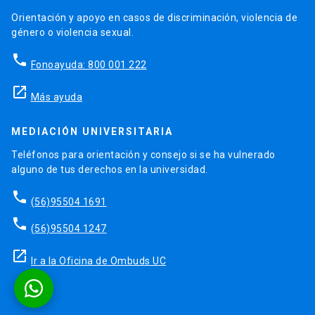
Orientación y apoyo en casos de discriminación, violencia de
género o violencia sexual.
phone
Fonoayuda: 800 001 222
launch
Más ayuda
MEDIACIÓN UNIVERSITARIA
Teléfonos para orientación y consejo si se ha vulnerado
alguno de tus derechos en la universidad.
phone
(56)95504 1691
phone
(56)95504 1247
launch
Ir a la Oficina de Ombuds UC