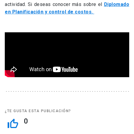
actividad. Si deseas conocer más sobre el
Diplomado
en Planificación y control de costos.
¿TE GUSTA ESTA PUBLICACIÓN?
0
thumb_up_off_alt