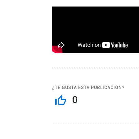
¿TE GUSTA ESTA PUBLICACIÓN?
0
thumb_up_off_alt