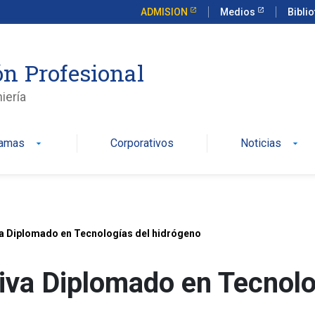
ADMISION
Medios
Bibli
n Profesional
iería
ramas
Corporativos
Noticias
arrow_drop_down
arrow_drop_down
va Diplomado en Tecnologías del hidrógeno
iva Diplomado en Tecnolo