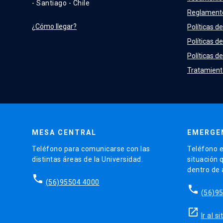
- Santiago - Chile
Reglament
¿Cómo llegar?
Políticas de
Políticas d
Políticas de
Tratamient
MESA CENTRAL
EMERGE
Teléfono para comunicarse con las
Teléfono e
distintas áreas de la Universidad.
situación 
dentro de
phone
(56)95504 4000
phone
(56)9
launch
Ir al 