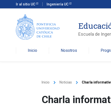
Ir al sitio UC
Ingeniería UC
Educació
Escuela de Ingen
Inicio
Nosotros
Prog
keyboard_arrow_right
keyboard_arrow_right
Inicio
Noticias
Charla informati
Charla informat