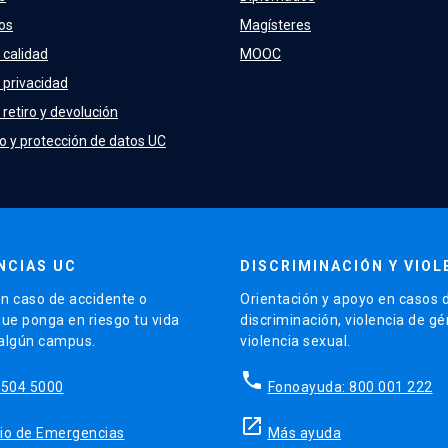
os
Magísteres
 calidad
MOOC
e privacidad
 retiro y devolución
o y protección de datos UC
NCIAS UC
DISCRIMINACIÓN Y VIOL
n caso de accidente o
Orientación y apoyo en casos 
que ponga en riesgo tu vida
discriminación, violencia de g
 algún campus.
violencia sexual.
phone
5504 5000
Fonoayuda: 800 001 222
launch
sitio de Emergencias
Más ayuda