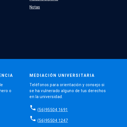
Notas
ENCIA
MEDIACIÓN UNIVERSITARIA
de
Teléfonos para orientación y consejo si
énero o
se ha vulnerado alguno de tus derechos
en la universidad.
phone
(56)95504 1691
phone
(56)95504 1247