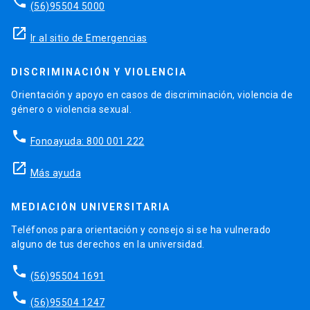
phone
(56)95504 5000
launch
Ir al sitio de Emergencias
DISCRIMINACIÓN Y VIOLENCIA
Orientación y apoyo en casos de discriminación, violencia de
género o violencia sexual.
phone
Fonoayuda: 800 001 222
launch
Más ayuda
MEDIACIÓN UNIVERSITARIA
Teléfonos para orientación y consejo si se ha vulnerado
alguno de tus derechos en la universidad.
phone
(56)95504 1691
phone
(56)95504 1247