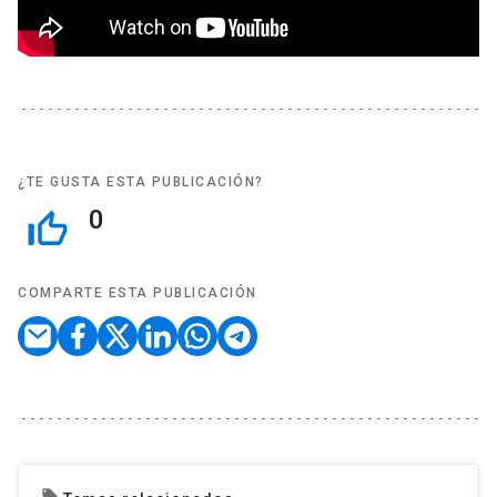
¿TE GUSTA ESTA PUBLICACIÓN?
0
thumb_up_off_alt
COMPARTE ESTA PUBLICACIÓN
local_offer