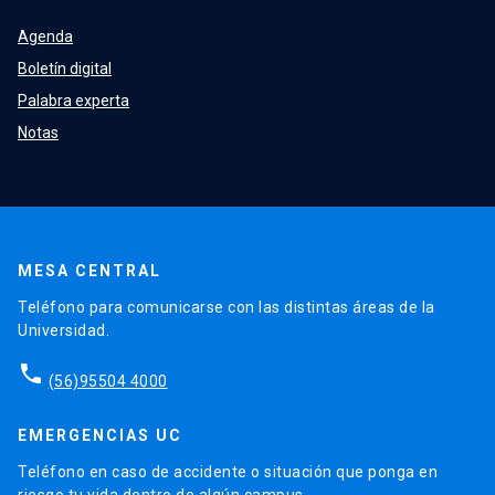
Agenda
Boletín digital
Palabra experta
Notas
MESA CENTRAL
Teléfono para comunicarse con las distintas áreas de la
Universidad.
phone
(56)95504 4000
EMERGENCIAS UC
Teléfono en caso de accidente o situación que ponga en
riesgo tu vida dentro de algún campus.