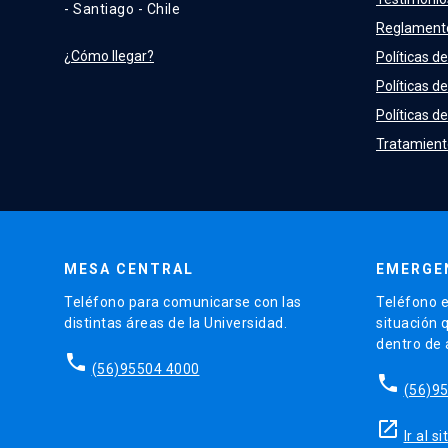
- Santiago - Chile
Reglament
¿Cómo llegar?
Políticas de
Políticas d
Políticas de
Tratamient
MESA CENTRAL
EMERGE
Teléfono para comunicarse con las
Teléfono e
distintas áreas de la Universidad.
situación 
dentro de
phone
(56)95504 4000
phone
(56)9
launch
Ir al 