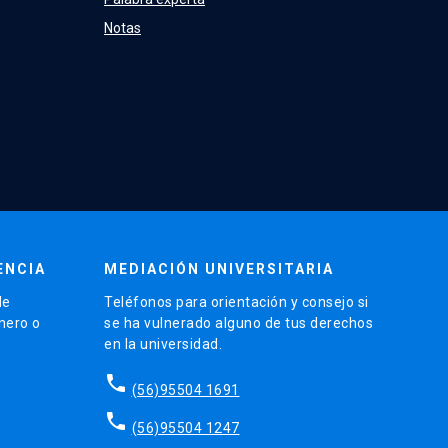
Notas
ENCIA
MEDIACIÓN UNIVERSITARIA
de
Teléfonos para orientación y consejo si
énero o
se ha vulnerado alguno de tus derechos
en la universidad.
phone
(56)95504 1691
phone
(56)95504 1247