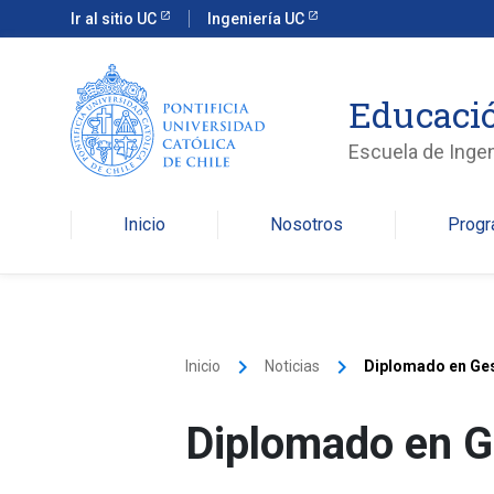
Ir al sitio UC
Ingeniería UC
Educació
Escuela de Ingen
Inicio
Nosotros
Prog
keyboard_arrow_right
keyboard_arrow_right
Inicio
Noticias
Diplomado en Ges
Diplomado en G