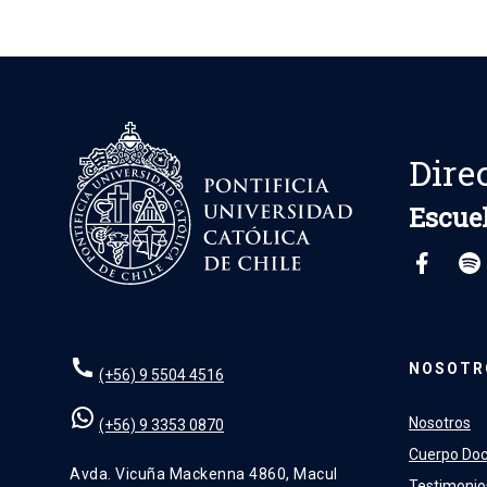
Dire
Escuel
NOSOTR
(+56) 9 5504 4516
Nosotros
(+56) 9 3353 0870
Cuerpo Do
Avda. Vicuña Mackenna 4860, Macul
Testimonio