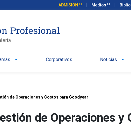
ADMISION
Medios
Bibli
n Profesional
iería
ramas
Corporativos
Noticias
arrow_drop_down
arrow_drop_down
tión de Operaciones y Costos para Goodyear
estión de Operaciones y 