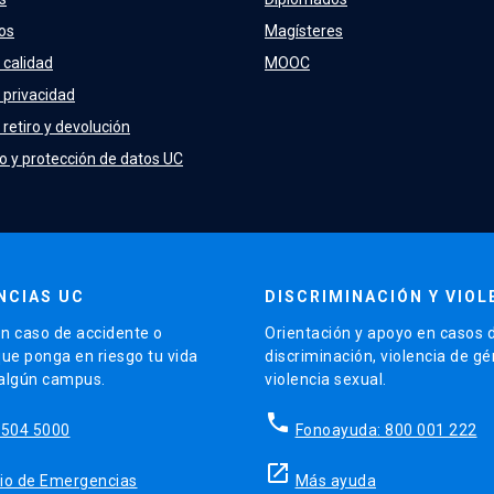
os
Magísteres
 calidad
MOOC
e privacidad
 retiro y devolución
o y protección de datos UC
NCIAS UC
DISCRIMINACIÓN Y VIOL
n caso de accidente o
Orientación y apoyo en casos 
que ponga en riesgo tu vida
discriminación, violencia de g
 algún campus.
violencia sexual.
phone
5504 5000
Fonoayuda: 800 001 222
launch
sitio de Emergencias
Más ayuda