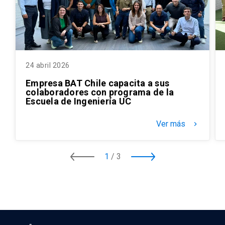
24 abril 2026
Empresa BAT Chile capacita a sus
colaboradores con programa de la
Escuela de Ingeniería UC
Ver más
keyboard_arrow_right
1
/
3