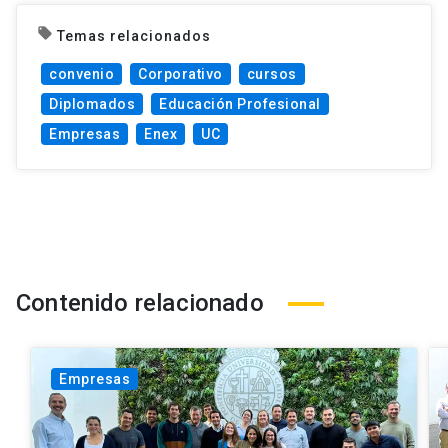
local_offer
Temas relacionados
convenio
Corporativo
cursos
Diplomados
Educación Profesional
Empresas
Enex
UC
Contenido relacionado
Empresas