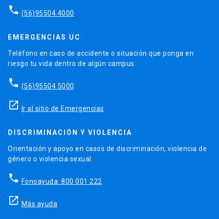
phone
(56)95504 4000
EMERGENCIAS UC
Teléfono en caso de accidente o situación que ponga en
riesgo tu vida dentro de algún campus.
phone
(56)95504 5000
launch
Ir al sitio de Emergencias
DISCRIMINACIÓN Y VIOLENCIA
Orientación y apoyo en casos de discriminación, violencia de
género o violencia sexual.
phone
Fonoayuda: 800 001 222
launch
Más ayuda