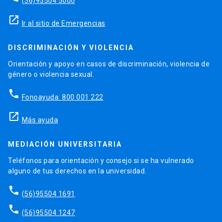
(56)95504 5000
launch
Ir al sitio de Emergencias
DISCRIMINACIÓN Y VIOLENCIA
Orientación y apoyo en casos de discriminación, violencia de
género o violencia sexual.
phone
Fonoayuda: 800 001 222
launch
Más ayuda
MEDIACIÓN UNIVERSITARIA
Teléfonos para orientación y consejo si se ha vulnerado
alguno de tus derechos en la universidad.
phone
(56)95504 1691
phone
(56)95504 1247