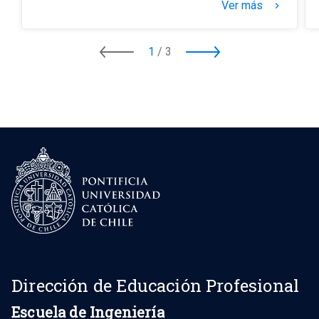
Ver más
keyboard_arrow_right
1
/
3
Dirección de Educación Profesional
Escuela de Ingeniería