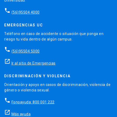
Universidad.
phone
(56)95504 4000
EMERGENCIAS UC
Teléfono en caso de accidente o situación que ponga en
riesgo tu vida dentro de algún campus.
phone
(56)95504 5000
launch
Ir al sitio de Emergencias
DISCRIMINACIÓN Y VIOLENCIA
Orientación y apoyo en casos de discriminación, violencia de
género o violencia sexual.
phone
Fonoayuda: 800 001 222
launch
Más ayuda