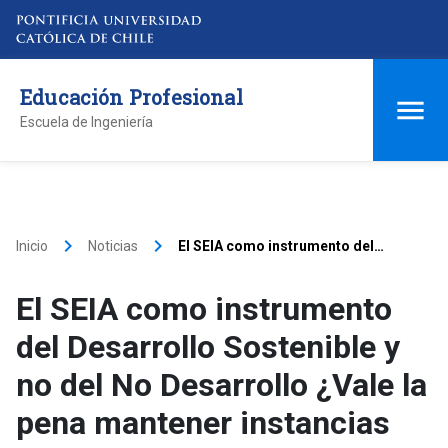
Educación Profesional
Escuela de Ingeniería
keyboard_arrow_right
keyboard_arrow_right
Inicio
Noticias
El SEIA como instrumento del
Desarrollo Sostenible y no del No
Desarrollo ¿Vale la pena mantener
El SEIA como instrumento
instancias que lo traban?
del Desarrollo Sostenible y
no del No Desarrollo ¿Vale la
pena mantener instancias