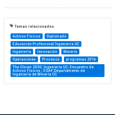
local_offer
Temas relacionados
Activos Físicos
Diplomado
Educación Profesional Ingeniería UC
Ingeniería
Innovación
Minería
Operaciones
Procesos
programas 2016
The Clover 2030; Ingeniería UC; Encuentro de
Activos Físicos ; EGAF;Departamento de
Ingeniería de Minería UC