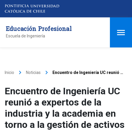
Educación Profesional
Escuela de Ingeniería
keyboard_arrow_right
keyboard_arrow_right
Inicio
Noticias
Encuentro de Ingeniería UC reunió a
expertos de la industria y la
academia en torno a la gestión de
Encuentro de Ingeniería UC
activos físicos y sistemas
productivos.
reunió a expertos de la
industria y la academia en
torno a la gestión de activos