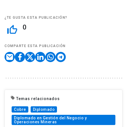
¿TE GUSTA ESTA PUBLICACIÓN?
0
thumb_up_off_alt
COMPARTE ESTA PUBLICACIÓN
local_offer
Temas relacionados
Cobre
Diplomado
Diplomado en Gestión del Negocio y
Operaciones Mineras