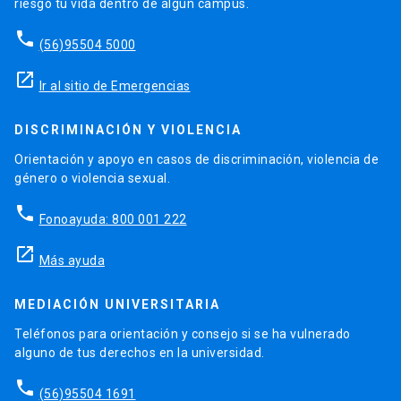
riesgo tu vida dentro de algún campus.
phone
(56)95504 5000
launch
Ir al sitio de Emergencias
DISCRIMINACIÓN Y VIOLENCIA
Orientación y apoyo en casos de discriminación, violencia de
género o violencia sexual.
phone
Fonoayuda: 800 001 222
launch
Más ayuda
MEDIACIÓN UNIVERSITARIA
Teléfonos para orientación y consejo si se ha vulnerado
alguno de tus derechos en la universidad.
phone
(56)95504 1691