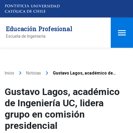
Educación Profesional
Escuela de Ingeniería
keyboard_arrow_right
keyboard_arrow_right
Inicio
Noticias
Gustavo Lagos, académico de
Ingeniería UC, lidera grupo en
comisión presidencial
Gustavo Lagos, académico
de Ingeniería UC, lidera
grupo en comisión
presidencial