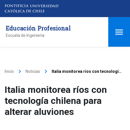
Educación Profesional
Escuela de Ingeniería
keyboard_arrow_right
keyboard_arrow_right
Inicio
Noticias
Italia monitorea ríos con tecnología
chilena para alterar aluviones
Italia monitorea ríos con
tecnología chilena para
alterar aluviones