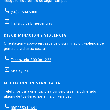
riesgo tu vida dentro de algún campus.
phone
(56)95504 5000
launch
Ir al sitio de Emergencias
DISCRIMINACIÓN Y VIOLENCIA
Orientación y apoyo en casos de discriminación, violencia de
género o violencia sexual.
phone
Fonoayuda: 800 001 222
launch
Más ayuda
MEDIACIÓN UNIVERSITARIA
Teléfonos para orientación y consejo si se ha vulnerado
alguno de tus derechos en la universidad.
phone
(56)95504 1691