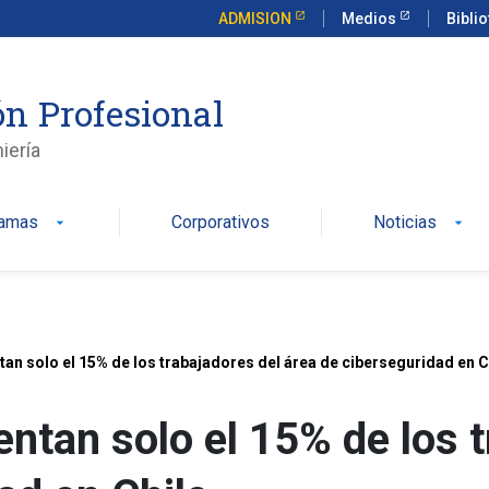
ADMISION
Medios
Bibli
n Profesional
iería
ramas
Corporativos
Noticias
arrow_drop_down
arrow_drop_down
an solo el 15% de los trabajadores del área de ciberseguridad en C
ntan solo el 15% de los t