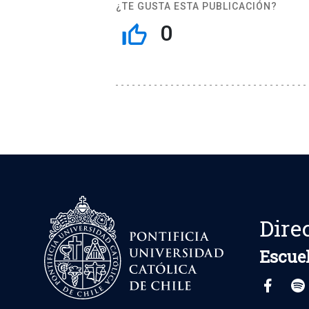
¿TE GUSTA ESTA PUBLICACIÓN?
0
thumb_up_off_alt
Dire
Escuel