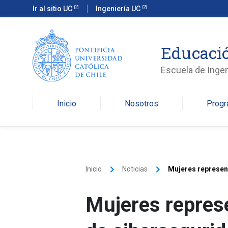
Ir al sitio UC
Ingeniería UC
Educació
Escuela de Ingen
Inicio
Nosotros
Prog
keyboard_arrow_right
keyboard_arrow_right
Inicio
Noticias
Mujeres represent
Mujeres represe