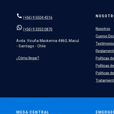
NOSOTR
(+56) 9 5504 4516
Nosotros
(+56) 9 3353 0870
Cuerpo Do
Avda. Vicuña Mackenna 4860, Macul
Testimonio
- Santiago - Chile
Reglament
¿Cómo llegar?
Políticas de
Políticas d
Políticas de
Tratamient
MESA CENTRAL
EMERGE