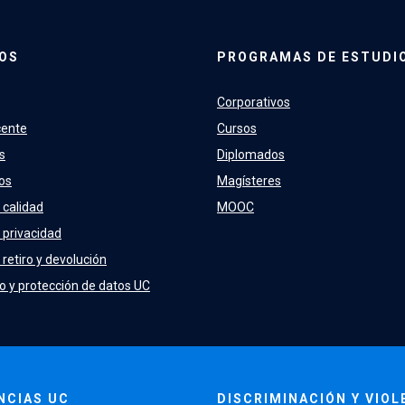
OS
PROGRAMAS DE ESTUDI
Corporativos
cente
Cursos
s
Diplomados
os
Magísteres
 calidad
MOOC
e privacidad
 retiro y devolución
o y protección de datos UC
NCIAS UC
DISCRIMINACIÓN Y VIOL