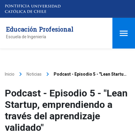
Educación Profesional
Escuela de Ingeniería
keyboard_arrow_right
keyboard_arrow_right
Inicio
Noticias
Podcast - Episodio 5 - "Lean Startup,
emprendiendo a través del
aprendizaje validado"
Podcast - Episodio 5 - "Lean
Startup, emprendiendo a
través del aprendizaje
validado"