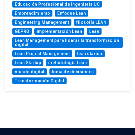
Educación Profesional de Ingeniería UC
Emprendimiento
Enfoque Lean
Engineering Management
filosofía LEAN
GEPRO
implementación Lean
Lean
Lean Management para liderar la transformación
digital
Lean Project Management
lean startuo
Lean Startup
metodología Lean
mundo digital
toma de decisiones
Transformación Digital